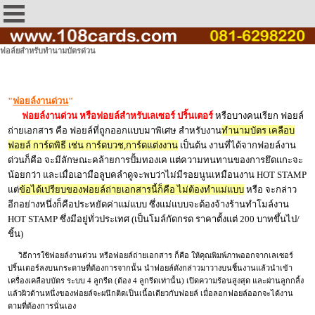
ฟอล์ยสำหรับทำนามบัตรด่วน
"
ฟอยล์งานด่วน
"
ฟอยล์งานด่วน หรือฟอยล์สำหรับเลเซอร์ ปริ้นเตอร์
หรือบางคนเรียก ฟอยล์
ถ่ายเอกสาร คือ ฟอยล์ที่ถูกออกแบบมาพิเศษ สำหรับงาน
ทำนามบัตร เคลือบ
ฟอยล์ การ์ดพิธี เช่น การ์ดบวช,การ์ดแต่งงาน
เป็นต้น งานที่ได้จากฟอยล์งาน
ด่วนก็คือ จะมีลักษณะคล้ายการปั้มทองเค แต่ความทนทานของการยึดแกะจะ
น้อยกว่า และเมื่อเอามือลูบคลำดูจะพบว่าไม่มีรอยนูนเหมือนงาน HOT STAMP
แต่
ข้อได้เปรียบของฟอยล์ถ่ายเอกสารนี้ก็คือ ไม่ต้องทำแม่แบบ
หรือ จะกล่าว
อีกอย่างหนึ่งก็คือประหยัดค่าแม่แบบ ซึ่งแม่แบบจะต้องจ้างร้านทำโมล์งาน
HOT STAMP ซึ่งมีอยู่ทั่วประเทศ (เป็นโมล์กัดกรด ราคาตั้งแต่ 200 บาทขึ้นไป/
ชิ้น)
วิธีการใช้ฟอยล์งานด่วน หรือฟอยล์ถ่ายเอกสาร ก็คือ ให้คุณพิมพ์ภาพออกจากเลเซอร์
ปริ้นเตอร์ลงบนกระดาษที่ต้องการจากนั้น นำฟอยล์ดังกล่าวมาวางบนชิ้นงานแล้วนำเข้า
เครื่องเคลือบบัตร ระบบ 4 ลูกรีด (ต้อง 4 ลูกรีดเท่านั้น) เปิดความร้อนสูงสุด และผ่านลูกกลิ้ง
แล้วผิวด้านหนึ่งของฟอยล์จะผนึกติดเป็นเนื้อเดียวกับฟอยล์ เมื่อลอกฟอยล์ออกจะได้งาน
ตามที่ต้องการนั่นเอง