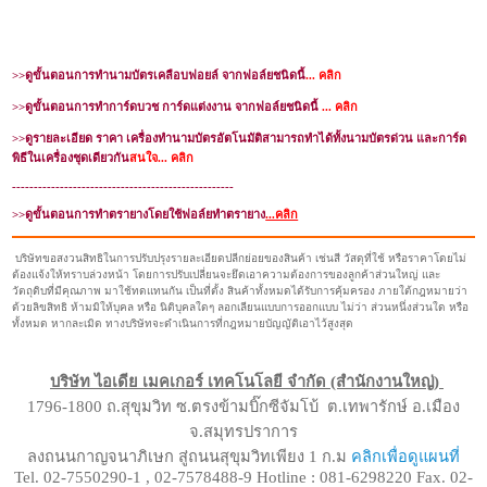
>>
ดูขั้นตอนการทำนามบัตรเคลือบฟอยล์ จากฟอล์ยชนิดนี้
... คลิก
>>
ดูขั้นตอนการทำการ์ดบวช การ์ดแต่งงาน จากฟอล์ยชนิดนี้
... คลิก
>>
ดูรายละเอียด ราคา เครื่องทำนามบัตรอัตโนมัติสามารถทำได้ทั้งนามบัตรด่วน และการ์ด
พิธีในเครื่องชุดเดียวกัน
สนใจ... คลิก
---------------------------------------------------
>>
ดูขั้นตอนการทำตรายางโดยใช้ฟอล์ยทำตรายาง
...คลิก
บริษัทขอสงวนสิทธิในการปรับปรุงรายละเอียดปลีกย่อยของสินค้า เช่นสี วัสดุที่ใช้ หรือราคาโดยไม่
ต้องแจ้งให้ทราบล่วงหน้า โดยการปรับเปลี่ยนจะยึดเอาความต้องการของลูกค้าส่วนใหญ่ และ
วัตถุดิบที่มีคุณภาพ มาใช้ทดแทนกัน เป็นที่ตั้ง สินค้าทั้งหมดได้รับการคุ้มครอง ภายใต้กฎหมายว่า
ด้วยลิขสิทธิ ห้ามมิให้บุคล หรือ นิติบุคลใดๆ ลอกเลียนแบบการออกแบบ ไม่ว่า ส่วนหนึ่งส่วนใด หรือ
ทั้งหมด หากละเมิด ทางบริษัทจะดำเนินการที่กฎหมายบัญญัติเอาไว้สูงสุด
บริษัท ไอเดีย เมคเกอร์ เทคโนโลยี จำกัด (สำนักงานใหญ่)
1796-1800 ถ.สุขุมวิท ซ.ตรงข้ามบิ๊กซีจัมโบ้ ต.เทพารักษ์ อ.เมือง
จ.สมุทรปราการ
ลงถนนกาญจนาภิเษก สู่ถนนสุขุมวิทเพียง 1 ก.ม
คลิกเพื่อดูแผนที่
Tel. 02-7550290-1 , 02-7578488-9 Hotline : 081-6298220 Fax. 02-