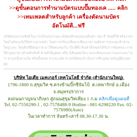
>>ดูขั้นตอนการทำนามบัตรแบบปั๊มทองเค ..... คลิก
>>เทมเพลตสำหรับลูกค้า เครื่องตัดนามบัตร
อัตโนมัติ...ฟรี
บริษัทขอสงวนสิทธิในการปรับปรุงรายละเอียดปลีกย่อยของสินค้า เช่น สี วัสดุที่ใช้ หรือราคา
โดยไม่ต้องแจ้งให้ทราบล่วงหน้า โดยการปรับเปลี่ยนจะยึดเอาความต้องการของลูกค้าส่วน
ใหญ่ และ วัตถุดิบที่มีคุณภาพ มาใช้ทดแทนกัน เป็นที่ตั้ง สินค้าทั้งหมดได้รับการคุ้มครอง ภาย
ใต้กฎหมายว่าด้วยลิขสิทธิ ห้ามมิให้บุคคล หรือ นิติบุคคลใดๆ ลอกเลียนแบบการออกแบบ ไม่
ว่า ส่วนหนึ่งส่วนใด หรือทั้งหมด หากละเมิด ทางบริษัทจะดำเนินการที่กฎหมายบัญญัติเอสุด
สุด
----------------------------------------------------------------------------------------------------------
-------------------------------
บริษัท ไอเดีย เมคเกอร์ เทคโนโลยี จำกัด (สำนักงานใหญ่)
1796-1800 ถ.สุขุมวิท ซ.ตรงข้ามบิ๊กซีจัมโบ้ ต.เทพารักษ์ อ.เมือง
จ.สมุทรปราการ
ลงถนนกาญจนาภิเษก สู่ถนนสุขุมวิทเพียง 1 ก.ม
คลิกเพื่อดูแผนที่
Tel. 02-7550290-1 , 02-7578488-9 Hotline : 081-6298220 Fax. 02-
7576980(Auto)
ในเวลาทำการ จันทร์-เสาร์ 08.30-17.30 น.