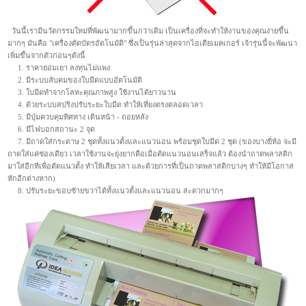
วันนี้เรามีนวัตกรรมใหม่ที่พัฒนามากขึ้นกว่าเดิม เป็นเครื่องที่จะทำให้งานของคุณง่ายขึ้น
มากๆ มันคือ "เครื่องตัดบัตรอัตโนมัติ" ซึ่งเป็นรุ่นล่าสุดจากไอเดียเมคเกอร์ เจ้ารุ่นนี้จะพัฒนา
เพิ่มขึ้นจากตัวก่อนๆดังนี้
1. ราคาย่อมเยา ลงทุนไม่แพง
2. มีระบบลับคมของใบมีดแบบอัตโนมัติ
3. ใบมีดทำจากโลหะคุณภาพสูง ใช้งานได้ยาวนาน
4. ด้วยระบบสปริงปรับระยะใบมีด ทำให้เที่ยงตรงตลอดเวลา
5. มีปุ่มควบคุมทิศทาง เดินหน้า - ถอยหลัง
6. มีไฟบอกสถานะ 2 จุด
7. มีถาดใส่กระดาษ 2 ชุดทั้งแนวตั้งและแนวนอน พร้อมชุดใบมีด 2 ชุด (ของบางยี่ห้อ จะมี
ถาดใส่แค่ช่องเดียว เวลาใช้งานจะยุ่งยากคือเมื่อตัดแนวนอนเสร็จแล้ว ต้องนำถาดพลาสติก
มาใส่อีกทีเพื่อตัดแนวตั้ง ทำให้เสียเวลา และด้วยการที่เป็นถาดพลาสติกบางๆ ทำให้มีโอกาส
หักอีกต่างหาก)
8. ปรับระยะขอบซ้ายขวาได้ทั้งแนวตั้งและแนวนอน สะดวกมากๆ