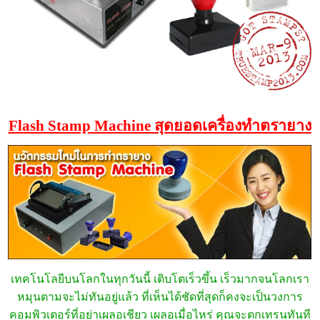
Flash Stamp Machine สุดยอดเครื่องทำตรายา
ง
เทคโนโลยีบนโลกในทุกวันนี้ เติบโตเร็วขึ้น เร็วมากจนโลกเรา
หมุนตามจะไม่ทันอยู่แล้ว ที่เห็นได้ชัดที่สุดก็คงจะเป็นวงการ
คอมพิวเตอร์ที่อย่าเผลอเชียว เผลอเมื่อไหร่ คุณจะตกเทรนทันที