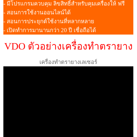
- มีโปรแกรมควบคุม ลิขสิทธิ์สำหรับคุมเครื่องให้ ฟรี
- สอนการใช้งานออนไลน์ได้
- สอนการประยุกต์ใช้งานที่หลากหลาย
- เปิดทำการมานานกว่า 20 ปี เชื่อถือได้
VDO ตัวอย่างเครื่องทำตรายาง
เครื่องทำตรายางเลเซอร์