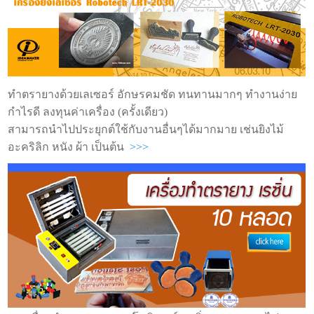
ทำตรายางด้วยเลเซอร์ อักษรคมชัด ทนทานมากๆ ทำงานง่าย
กำไรดี ลงทุนค่าเครื่อง (ครั้งเดียว)
สามารถนำไปประยุกต์ใช้กับงานอื่นๆได้มากมาย เช่นยิงไม้
อะคริลิก หนัง ผ้า เป็นต้น
>>>