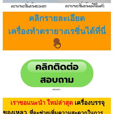
คลิกรายละเอียด
เครื่องทำตรายางเรซิ่นได้ที่นี่
เราขอแนะนำ ใหม่ล่าสุด
เครื่องบรรจุ
ของเหลว
ที่จะช่วยเพิ่มความสะดวกในการ