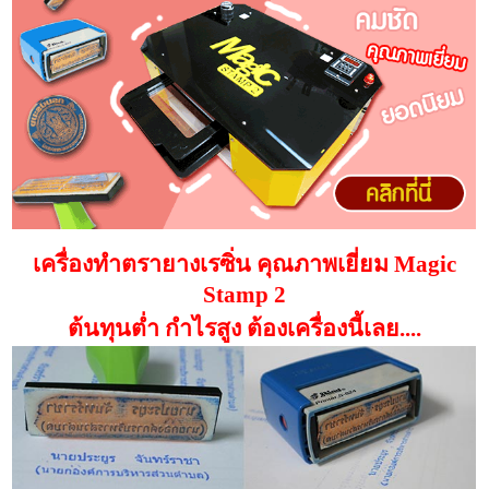
เครื่องทำตรายางเรซิ่น คุณภาพเยี่ยม Magic
Stamp 2
ต้นทุนต่ำ กำไรสูง ต้องเครื่องนี้เลย....