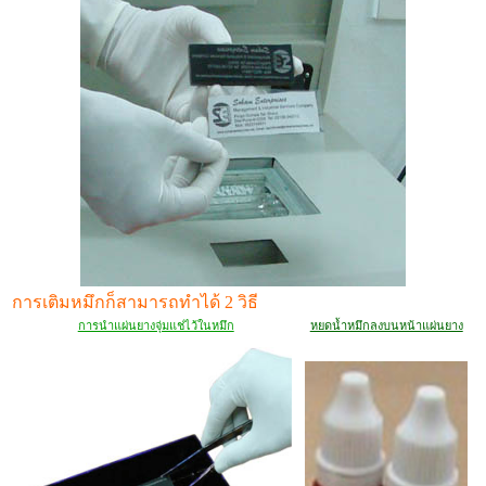
การเติมหมึกก็สามารถทำได้ 2 วิธี
การนำแผ่นยางจุ่มแช่ไว้ในหมึก
หยดน้ำหมึกลงบนหน้าแผ่นยาง