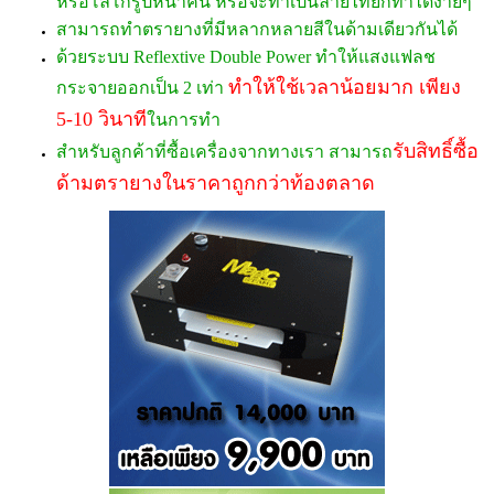
หรือโลโก้รูปหน้าคน หรือจะทำเป็นลายไทยก็ทำได้ง่ายๆ
สามารถทำตรายางที่มีหลากหลายสีในด้ามเดียวกันได้
ด้วยระบบ Reflextive Double Power ทำให้แสงแฟลช
ทำให้ใช้เวลาน้อยมาก เพียง
กระจายออกเป็น 2 เท่า
5-10 วินา
ที
ในการทำ
รับสิทธิ์ซื้อ
สำหรับลูกค้าที่ซื้อเครื่องจากทางเรา สามารถ
ด้ามตรายางในราคาถูกกว่าท้องตลาด