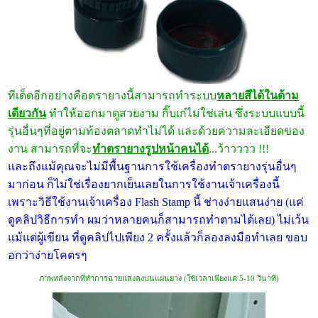
ทีเด็ดอีกอย่างคือตรายางนี้สามารถทำระบบ
หลายสีได้ในด้าม
เดียวกัน
ทำให้ออกมาดูสวยงาม กิ๊บเก๋ไม่ใช่เล่น ซึ่งระบบแบบนี้
รุ่นอื่นๆที่อยู่ตามท้องตลาดทำไม่ได้ และด้วยความละเอียดของ
งาน สามารถที่จะ
ทำตรายางรูปหน้าคนได้
...ว้าวววว !!!
และถึงแม้คุณจะไม่มีพื้นฐานการใช้เครื่องทำตรายางรุ่นอื่นๆ
มาก่อน ก็ไม่ใช่เรื่องยากเย็นเลยในการใช้งานเจ้าเครื่องนี้
เพราะวิธีใช้งานเจ้าเครื่อง Flash Stamp นี้ ช่างง่ายแสนง่าย (แค่
ดูคลิปวิธีการทำ ผมว่าหลายคนก็สามารถทำตามได้เลย) ไม่เว้น
แม้แต่ผู้เขียน ที่ดูคลิปไปเพียง 2 ครั้งแล้วก็ลองลงมือทำเลย ขอบ
อกว่าง่ายโคตรๆ
ภาพหลังจากที่ทำการฉายแสงลงบนแผ่นยาง (ใช้
เวลาเพียงแค่ 5-10 วินาที)