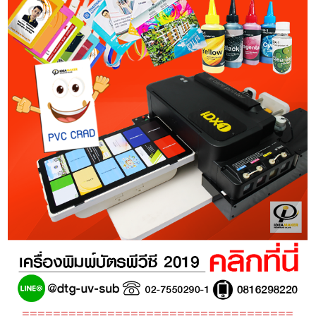
===================================