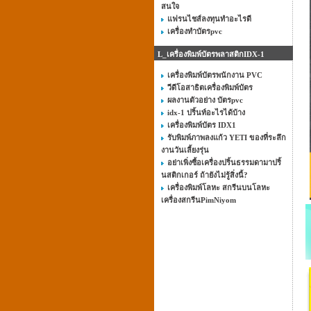
สนใจ
แฟรนไชส์ลงทุนทําอะไรดี
เครื่องทำบัตรpvc
L_เครื่องพิมพ์บัตรพลาสติกIDX-1
เครื่องพิมพ์บัตรพนักงาน PVC
วีดีโอสาธิตเครื่องพิมพ์บัตร
ผลงานตัวอย่าง บัตรpvc
idx-1 ปริ้นท์อะไรได้บ้าง
เครื่องพิมพ์บัตร IDX1
รับพิมพ์ภาพลงแก้ว YETI ของที่ระลึก
งานวันเลี้ยงรุ่น
อย่าเพิ่งซื้อเครื่องปริ้นธรรมดามาปริ้
นสติกเกอร์ ถ้ายังไม่รู้สิ่งนี้?
เครื่องพิมพ์โลหะ สกรีนบนโลหะ
เครื่องสกรีนPimNiyom