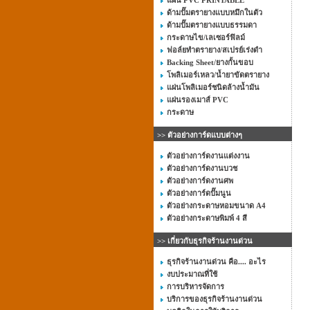
แผ่น PVC PRINTABLE
ด้ามปั๊มตรายางแบบหมึกในตัว
ด้ามปั๊มตรายางแบบธรรมดา
กระดาษไข/เลเซอร์ฟิลม์
ฟอล์ยทำตรายาง/สเปรย์เร่งดำ
Backing Sheet/ยางกั้นขอบ
โพลิเมอร์เหลว/น้ำยาขัดตรายาง
แผ่นโพลิเมอร์ชนิดล้างน้ำมัน
แผ่นรองเมาส์ PVC
กระดาษ
>> ตัวอย่างการ์ดแบบต่างๆ
ตัวอย่างการ์ดงานแต่งงาน
ตัวอย่างการ์ดงานบวช
ตัวอย่างการ์ดงานศพ
ตัวอย่างการ์ดปั๊มนูน
ตัวอย่างกระดาษหอมขนาด A4
ตัวอย่างกระดาษพิมพ์ 4 สี
>> เกี่ยวกับธุรกิจร้านงานด่วน
ธุรกิจร้านงานด่วน คือ.... อะไร
งบประมาณที่ใช้
การบริหารจัดการ
บริการของธุรกิจร้านงานด่วน