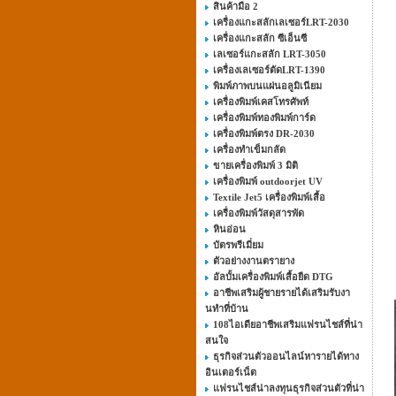
สินค้ามือ 2
เครื่องแกะสลักเลเซอร์LRT-2030
เครื่องแกะสลัก ซีเอ็นซี
เลเซอร์แกะสลัก LRT-3050
เครื่องเลเซอร์ตัดLRT-1390
พิมพ์ภาพบนแผ่นอลูมิเนียม
เครื่องพิมพ์เคสโทรศัพท์
เครื่องพิมพ์ทองพิมพ์การ์ด
เครื่องพิมพ์ตรง DR-2030
เครื่องทำเข็มกลัด
ขายเครื่องพิมพ์ 3 มิติ
เครื่องพิมพ์ outdoorjet UV
Textile Jet5 เครื่องพิมพ์เสื้อ
เครื่องพิมพ์วัสดุสารพัด
หินอ่อน
บัตรพรีเมี่ยม
ตัวอย่างงานตรายาง
อัลบั้มเครื่องพิมพ์เสื้อยืด DTG
อาชีพเสริมผู้ชายรายได้เสริมรับงา
นทําที่บ้าน
108ไอเดียอาชีพเสริมแฟรนไชส์ที่น่า
สนใจ
ธุรกิจส่วนตัวออนไลน์หารายได้ทาง
อินเตอร์เน็ต
แฟรนไชส์น่าลงทุนธุรกิจส่วนตัวที่น่า