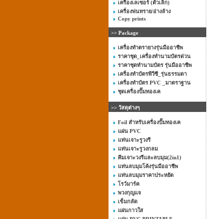
เครื่องเลเซอร์ (ตัวเล็ก)
เครื่องพ่นทราย/อ่างล้าง
Copy prints
>> Package
เครื่องทำตรายางรุ่นมืออาชีพ
ราคาชุด_เครื่องทำนามบัตรด่วน
ราคาชุดทำนามบัตร รุ่นมืออาชีพ
เครื่องทำบัตรพีวีซี_รุ่นธรรมดา
เครื่องทำบัตร PVC _มาตราฐาน
ชุดเครื่องปั๊มทองเค
>> วัสดุต่างๆ
Foil สำหรับเครื่องปั๊มทองเค
แผ่น PVC
แท่นเจาะรูวงรี
แท่นเจาะรูวงกลม
คีมเจาะวงรีและลบมุม(2in1)
แท่นลบมุมโค้งรุ่นมืออาชีพ
แท่นลบมุมราคาประหยัด
โรว์มาร์ค
พวงกุญแจ
เข็มกลัด
แผ่นกาวใส