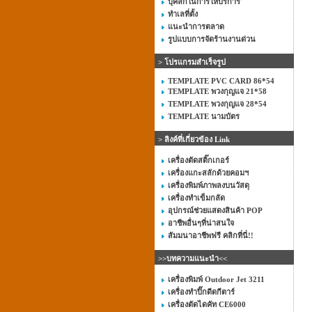
บุคลิกในการให้บริการ
ทำเลที่ตั้ง
แนะนำการตลาด
รูปแบบการจัดร้านงานด่วน
> โปรแกรมสำเร็จรูป
TEMPLATE PVC CARD 86*54
TEMPLATE พวงกุญแจ 21*58
TEMPLATE พวงกุญแจ 28*54
TEMPLATE นามบัตร
> ลิงค์ที่เกี่ยวข้อง Link
เครื่องตัดสติ๊กเกอร์
เครื่องแกะสลักด้วยคอมฯ
เครื่องพิมพ์ภาพลงบนวัสดุ
เครื่องทำเข็มกลัด
อุปกรณ์ช่วยแสดงสินค้า POP
อาชีพอื่นๆที่น่าสนใจ
สัมมนาอาชีพฟรี คลิกที่นี่!!
>>บทความแนะนำ<<
เครื่องพิมพ์ Outdoor Jet 3211
เครื่องทำปิ๊กดีดกีตาร์
เครื่องตัดไดคัท CE6000