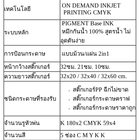
ON DEMAND INKJET
เทคโนโลยี
PRINTING CMYK
PIGMENT Base INK
หมึกกันน้ำ 100% สูตรน้ำ ไม่
ระบบหลัก
อุดตันง่าย
การป้อนกระดาษ
แบบม้วน/แผ่น 2in1
หน้ากว้างสติ๊กเกอร์
32ซม. 21ซม. 10ซม.
32x20 / 32x40 / 32x60 cm.
ความยาวสติ๊กเกอร์
สติ๊กเกอร์PP ฉีกไม่ขาด
ชนิดกระดาษที่รองรับ
สติ๊กเกอร์กระดาษคราฟ
สติ๊กเกอร์กระดาษราคาถูก
จำนวนรูหัวพ่น
K 180x2 CMYK 59x4
จำนวนสี
5 ช่อง C M Y K K