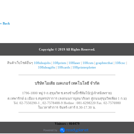
« Back
Copyright © 2019 All Rights Reserved.
สินค้าเว็บไซต์อื่นๆ
108ideajobs
|
108prints
|
108laser
|
108cuts
|
graphtecthai
|
108cnc
|
108ideagifts
|
108cards
|
108printerplotter
---------------------------------------------------------------------------------
บริษัท ไอเดีย เมคเกอร์ เทคโนโลยี จำกัด
1796-1800 หมู่ 9 ถ.สุขุมวิท ซ.ตรงข้ามบิ๊กซีจัมโบ้(ปู่เจ้าสมิงพราย)
ต.เทพารักษ์ อ.เมือง จ.สมุทรปราการ (ลงถนนกาญจนาภิเษก สู่ถนนสุขุมวิทเพียง 1 ก.ม)
Tel. 02-7550290-1 , 02-7578488-9 Hotline : 081-6298220 Fax. 02-7576980
ในเวลาทำการ จันทร์-เสาร์ 8.30-17.30 น.
---------------------------------------------------------------------------------
Visitors : 464479