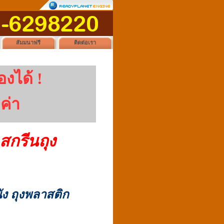
สัมมนาฟรี
ติดต่อเรา
องได้ !
ค่า
สกรีนถุง
นัง ถุงพลาสติก