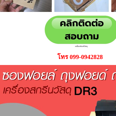
โทร 099-0942828