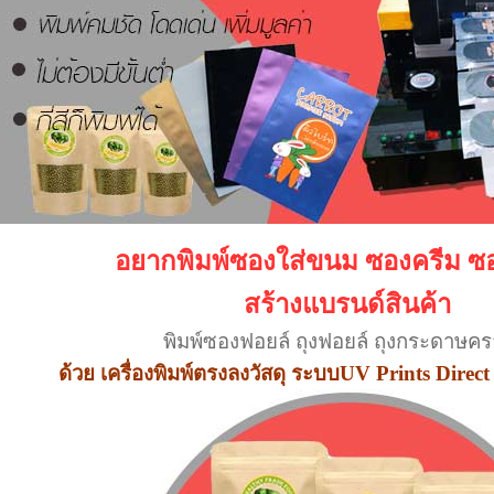
อยากพิมพ์ซองใส่ขนม ซองครีม 
สร้างแบรนด์สินค้า
พิมพ์ซองฟอยล์ ถุงฟอยล์ ถุงกระดาษคร
ด้วย เครื่องพิมพ์ตรงลงวัสดุ ระบบUV Prints Direc