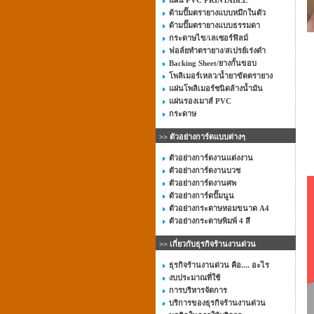
แผ่น PVC PRINTABLE
ด้ามปั๊มตรายางแบบหมึกในตัว
ด้ามปั๊มตรายางแบบธรรมดา
กระดาษไข/เลเซอร์ฟิลม์
ฟอล์ยทำตรายาง/สเปรย์เร่งดำ
Backing Sheet/ยางกั้นขอบ
โพลิเมอร์เหลว/น้ำยาขัดตรายาง
แผ่นโพลิเมอร์ชนิดล้างน้ำมัน
แผ่นรองเมาส์ PVC
กระดาษ
>> ตัวอย่างการ์ดแบบต่างๆ
ตัวอย่างการ์ดงานแต่งงาน
ตัวอย่างการ์ดงานบวช
ตัวอย่างการ์ดงานศพ
ตัวอย่างการ์ดปั๊มนูน
ตัวอย่างกระดาษหอมขนาด A4
ตัวอย่างกระดาษพิมพ์ 4 สี
>> เกี่ยวกับธุรกิจร้านงานด่วน
ธุรกิจร้านงานด่วน คือ.... อะไร
งบประมาณที่ใช้
การบริหารจัดการ
บริการของธุรกิจร้านงานด่วน