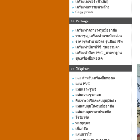
เครื่องเลเซอร์ (ตัวเล็ก)
เครื่องพ่นทราย/อ่างล้าง
Copy prints
>> Package
เครื่องทำตรายางรุ่นมืออาชีพ
ราคาชุด_เครื่องทำนามบัตรด่วน
ราคาชุดทำนามบัตร รุ่นมืออาชีพ
เครื่องทำบัตรพีวีซี_รุ่นธรรมดา
เครื่องทำบัตร PVC _มาตราฐาน
ชุดเครื่องปั๊มทองเค
>> วัสดุต่างๆ
Foil สำหรับเครื่องปั๊มทองเค
แผ่น PVC
แท่นเจาะรูวงรี
แท่นเจาะรูวงกลม
คีมเจาะวงรีและลบมุม(2in1)
แท่นลบมุมโค้งรุ่นมืออาชีพ
แท่นลบมุมราคาประหยัด
โรว์มาร์ค
พวงกุญแจ
เข็มกลัด
แผ่นกาวใส