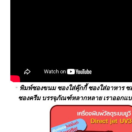
พิมพ์ซองขนม ซองใส่คุ๊กกี้ ซองใส่อาหาร 
"
ซองครีม บรรจุภัณฑ์หลากหลาย เราออกแบบ