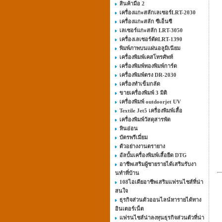
สินค้ามือ 2
เครื่องแกะสลักเลเซอร์LRT-2030
เครื่องแกะสลัก ซีเอ็นซี
เลเซอร์แกะสลัก LRT-3050
เครื่องเลเซอร์ตัดLRT-1390
พิมพ์ภาพบนแผ่นอลูมิเนียม
เครื่องพิมพ์เคสโทรศัพท์
เครื่องพิมพ์ทองพิมพ์การ์ด
เครื่องพิมพ์ตรง DR-2030
เครื่องทำเข็มกลัด
ขายเครื่องพิมพ์ 3 มิติ
เครื่องพิมพ์ outdoorjet UV
Textile Jet5 เครื่องพิมพ์เสื้อ
เครื่องพิมพ์วัสดุสารพัด
หินอ่อน
บัตรพรีเมี่ยม
ตัวอย่างงานตรายาง
อัลบั้มเครื่องพิมพ์เสื้อยืด DTG
อาชีพเสริมผู้ชายรายได้เสริมรับงา
นทําที่บ้าน
108ไอเดียอาชีพเสริมแฟรนไชส์ที่น่า
สนใจ
ธุรกิจส่วนตัวออนไลน์หารายได้ทาง
อินเตอร์เน็ต
แฟรนไชส์น่าลงทุนธุรกิจส่วนตัวที่น่า