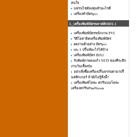
สนใจ
แฟรนไชส์ลงทุนทําอะไรดี
เครื่องทำบัตรpvc
L_เครื่องพิมพ์บัตรพลาสติกIDX-1
เครื่องพิมพ์บัตรพนักงาน PVC
วีดีโอสาธิตเครื่องพิมพ์บัตร
ผลงานตัวอย่าง บัตรpvc
idx-1 ปริ้นท์อะไรได้บ้าง
เครื่องพิมพ์บัตร IDX1
รับพิมพ์ภาพลงแก้ว YETI ของที่ระลึก
งานวันเลี้ยงรุ่น
อย่าเพิ่งซื้อเครื่องปริ้นธรรมดามาปริ้
นสติกเกอร์ ถ้ายังไม่รู้สิ่งนี้?
เครื่องพิมพ์โลหะ สกรีนบนโลหะ
เครื่องสกรีนPimNiyom