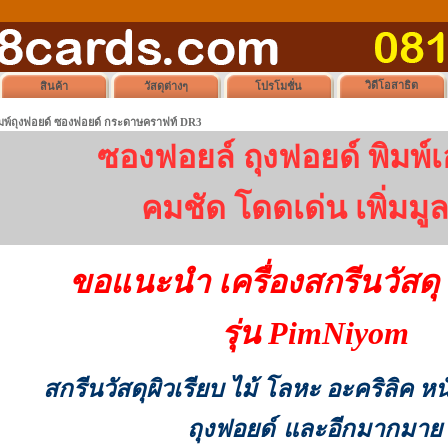
วิดีโอสาธิต
สินค้า
วัสดุต่างๆ
โปรโมชั่น
ิมพ์ถุงฟอยด์ ซองฟอยด์ กระดาษคราฟท์ DR3
ซองฟอยล์ ถุงฟอยด์ พิมพ์เ
คมชัด โดดเด่น เพิ่มมูล
ขอแนะนำ เครื่องสกรีนวัสดุ 
รุ่น PimNiyom
สกรีนวัสดุผิวเรียบ ไม้ โลหะ อะคริลิค ห
ถุงฟอยด์
และอีกมากมาย