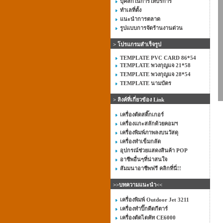
บุคลิกในการให้บริการ
ทำเลที่ตั้ง
แนะนำการตลาด
รูปแบบการจัดร้านงานด่วน
> โปรแกรมสำเร็จรูป
TEMPLATE PVC CARD 86*54
TEMPLATE พวงกุญแจ 21*58
TEMPLATE พวงกุญแจ 28*54
TEMPLATE นามบัตร
> ลิงค์ที่เกี่ยวข้อง Link
เครื่องตัดสติ๊กเกอร์
เครื่องแกะสลักด้วยคอมฯ
เครื่องพิมพ์ภาพลงบนวัสดุ
เครื่องทำเข็มกลัด
อุปกรณ์ช่วยแสดงสินค้า POP
อาชีพอื่นๆที่น่าสนใจ
สัมมนาอาชีพฟรี คลิกที่นี่!!
>>บทความแนะนำ<<
เครื่องพิมพ์ Outdoor Jet 3211
เครื่องทำปิ๊กดีดกีตาร์
เครื่องตัดไดคัท CE6000