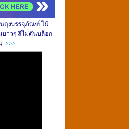
นถุงบรรจุภัณฑ์ ไม้
นยาวๆ สีไม่ตันบล็อก
ีน
>>>