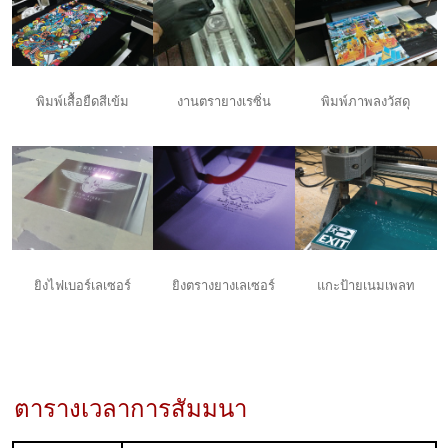
พิมพ์เสื้อยืดสีเข้ม
งานตรายางเรซิ่น
พิมพ์ภาพลงวัสดุ
space
ยิงไฟเบอร์เลเซอร์
ยิงตรางยางเลเซอร์
แกะป้ายเนมเพลท
ตารางเวลาการสัมมนา