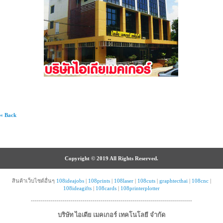
« Back
Copyright © 2019 All Rights Reserved.
สินค้าเว็บไซต์อื่นๆ
108ideajobs
|
108prints
|
108laser
|
108cuts
|
graphtecthai
|
108cnc
|
108ideagifts
|
108cards
|
108printerplotter
---------------------------------------------------------------------------------
บริษัท ไอเดีย เมคเกอร์ เทคโนโลยี จำกัด