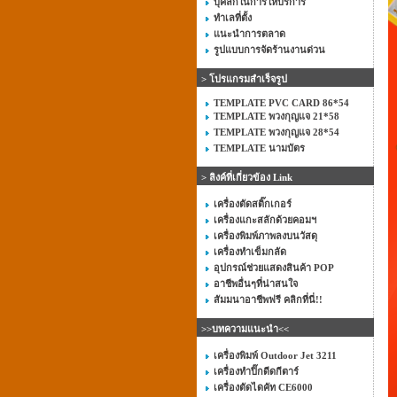
บุคลิกในการให้บริการ
ทำเลที่ตั้ง
แนะนำการตลาด
รูปแบบการจัดร้านงานด่วน
> โปรแกรมสำเร็จรูป
TEMPLATE PVC CARD 86*54
TEMPLATE พวงกุญแจ 21*58
TEMPLATE พวงกุญแจ 28*54
TEMPLATE นามบัตร
> ลิงค์ที่เกี่ยวข้อง Link
เครื่องตัดสติ๊กเกอร์
เครื่องแกะสลักด้วยคอมฯ
เครื่องพิมพ์ภาพลงบนวัสดุ
เครื่องทำเข็มกลัด
อุปกรณ์ช่วยแสดงสินค้า POP
อาชีพอื่นๆที่น่าสนใจ
สัมมนาอาชีพฟรี คลิกที่นี่!!
>>บทความแนะนำ<<
เครื่องพิมพ์ Outdoor Jet 3211
เครื่องทำปิ๊กดีดกีตาร์
เครื่องตัดไดคัท CE6000