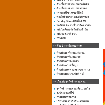
แผ่น PVC PRINTABLE
ด้ามปั๊มตรายางแบบหมึกในตัว
ด้ามปั๊มตรายางแบบธรรมดา
กระดาษไข/เลเซอร์ฟิลม์
ฟอล์ยทำตรายาง/สเปรย์เร่งดำ
Backing Sheet/ยางกั้นขอบ
โพลิเมอร์เหลว/น้ำยาขัดตรายาง
แผ่นโพลิเมอร์ชนิดล้างน้ำมัน
แผ่นรองเมาส์ PVC
กระดาษ
>> ตัวอย่างการ์ดแบบต่างๆ
ตัวอย่างการ์ดงานแต่งงาน
ตัวอย่างการ์ดงานบวช
ตัวอย่างการ์ดงานศพ
ตัวอย่างการ์ดปั๊มนูน
ตัวอย่างกระดาษหอมขนาด A4
ตัวอย่างกระดาษพิมพ์ 4 สี
>> เกี่ยวกับธุรกิจร้านงานด่วน
ธุรกิจร้านงานด่วน คือ.... อะไร
งบประมาณที่ใช้
การบริหารจัดการ
บริการของธุรกิจร้านงานด่วน