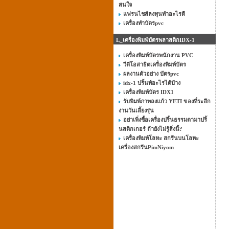
สนใจ
แฟรนไชส์ลงทุนทําอะไรดี
เครื่องทำบัตรpvc
L_เครื่องพิมพ์บัตรพลาสติกIDX-1
เครื่องพิมพ์บัตรพนักงาน PVC
วีดีโอสาธิตเครื่องพิมพ์บัตร
ผลงานตัวอย่าง บัตรpvc
idx-1 ปริ้นท์อะไรได้บ้าง
เครื่องพิมพ์บัตร IDX1
รับพิมพ์ภาพลงแก้ว YETI ของที่ระลึก
งานวันเลี้ยงรุ่น
อย่าเพิ่งซื้อเครื่องปริ้นธรรมดามาปริ้
นสติกเกอร์ ถ้ายังไม่รู้สิ่งนี้?
เครื่องพิมพ์โลหะ สกรีนบนโลหะ
เครื่องสกรีนPimNiyom