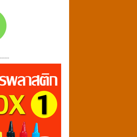
-------