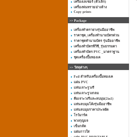
เครื่องเลเซอร์ (ตัวเล็ก)
เครื่องพ่นทราย/อ่างล้าง
Copy prints
>> Package
เครื่องทำตรายางรุ่นมืออาชีพ
ราคาชุด_เครื่องทำนามบัตรด่วน
ราคาชุดทำนามบัตร รุ่นมืออาชีพ
เครื่องทำบัตรพีวีซี_รุ่นธรรมดา
เครื่องทำบัตร PVC _มาตราฐาน
ชุดเครื่องปั๊มทองเค
>> วัสดุต่างๆ
Foil สำหรับเครื่องปั๊มทองเค
แผ่น PVC
แท่นเจาะรูวงรี
แท่นเจาะรูวงกลม
คีมเจาะวงรีและลบมุม(2in1)
แท่นลบมุมโค้งรุ่นมืออาชีพ
แท่นลบมุมราคาประหยัด
โรว์มาร์ค
พวงกุญแจ
เข็มกลัด
แผ่นกาวใส