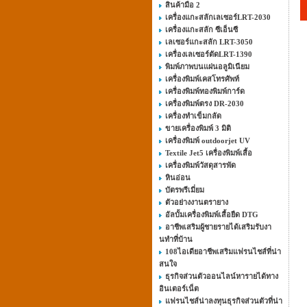
สินค้ามือ 2
เครื่องแกะสลักเลเซอร์LRT-2030
เครื่องแกะสลัก ซีเอ็นซี
เลเซอร์แกะสลัก LRT-3050
เครื่องเลเซอร์ตัดLRT-1390
พิมพ์ภาพบนแผ่นอลูมิเนียม
เครื่องพิมพ์เคสโทรศัพท์
เครื่องพิมพ์ทองพิมพ์การ์ด
เครื่องพิมพ์ตรง DR-2030
เครื่องทำเข็มกลัด
ขายเครื่องพิมพ์ 3 มิติ
เครื่องพิมพ์ outdoorjet UV
Textile Jet5 เครื่องพิมพ์เสื้อ
เครื่องพิมพ์วัสดุสารพัด
หินอ่อน
บัตรพรีเมี่ยม
ตัวอย่างงานตรายาง
อัลบั้มเครื่องพิมพ์เสื้อยืด DTG
อาชีพเสริมผู้ชายรายได้เสริมรับงา
นทําที่บ้าน
108ไอเดียอาชีพเสริมแฟรนไชส์ที่น่า
สนใจ
ธุรกิจส่วนตัวออนไลน์หารายได้ทาง
อินเตอร์เน็ต
แฟรนไชส์น่าลงทุนธุรกิจส่วนตัวที่น่า