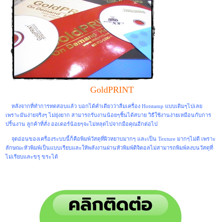
GoldPRINT
หลังจากที่ทำการทดสอบแล้ว บอกได้คำเดียวว่าลืมเครื่อง Hotstamp แบบเดิมๆไปเลย
เพราะมันง่ายจริงๆ ไม่ยุ่งยาก สามารถรับงานน้อยๆชิ้นได้สบาย วิธีใช้งานง่ายเหมือนกับการ
ปริ้นงาน ลูกค้าที่สั่ง ออเดอร์น้อยๆจะไม่หลุดไปจากมือคุณอีกต่อไป
จุดอ่อนของเครื่องระบบนี้ก็คือพิมพ์วัสดุที่ผิวหยาบมากๆ และเป็น Texture มากๆไม่ดี เพราะ
ลักษณะหัวพิมพ์เป็นแบบเรียบและให้พลังงานผ่านหัวพิมพ์ดิจิตอลไม่สามารถพิมพ์ลงบนวัสดุที่
ไม่เรียบและขรุ ขระได้