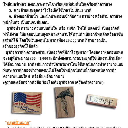
โพลีเมอร์เหลว ลงบนกระดาษไขหรือแผ่นฟิล์มนั้นในเครื่องทำตรายาง
5. ฉายด้วยแสงอุลตร้าไวโอเล็ตใช้เวลาไม่เกิน 3 นาที
6. ล้างออกด้วยน้ำ และนำประกอบเข้ากับด้าม ตรายาง หรือด้าม ตรายาง
หมึกในตัว เป็นอันจบขั้นตอน
ธุรกิจทำ ตรายาง ด่วนแบบทันใจ หรือ เมจิก โฟโต้ แสตมป์ เป็นธุรกิจที่
ทำได้ง่าย ให้ผลตอบแทนสูงเหมาะสำหรับให้ท่านทำเป็นอาชีพหลักหรืออาชีพ
เสริมก็ได้ โดยใช้เงินลงทุนไม่มาก เพียง 29,000 บาท ก็สามารถเป็น
เจ้าของธุรกิจนี้ได้แล้ว
ธุรกิจการทำ ตรายางด่วน เป็นธุรกิจที่มีกำไรสูงมากๆ โดยอัตราผลตอบแทน
จะอยู่ที่ประมาณ 300 – 1,000% อีกทั้งยังสามารถประยุกต์ใช้เป็นงานด้านอื่นๆ
ได้อีกมากมาย อาทิ เช่น การทำบัตรอวยพรโดยใช้เทคนิคการทำตรายางแบบ
พิเศษ การทำของชำร่วยลงบนไม้โดยใช้หมึกชนิดกันน้ำกับเทคนิคการทำ
ตรายาง แบบใหม่ หรืออื่นๆ อีกมากมาย
(ดูรายละเอียดจากหัวข้อ ร้อยไอเดียธุรกิจจาก เครื่องทำตรายาง )
"
กลุ่มเป้าหมาย
"