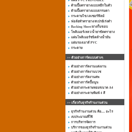
แผ่น PVC PRINTABLE
ด้ามปั๊มตรายางแบบหมึกในตัว
ด้ามปั๊มตรายางแบบธรรมดา
กระดาษไข/เลเซอร์ฟิลม์
ฟอล์ยทำตรายาง/สเปรย์เร่งดำ
Backing Sheet/ยางกั้นขอบ
โพลิเมอร์เหลว/น้ำยาขัดตรายาง
แผ่นโพลิเมอร์ชนิดล้างน้ำมัน
แผ่นรองเมาส์ PVC
กระดาษ
>> ตัวอย่างการ์ดแบบต่างๆ
ตัวอย่างการ์ดงานแต่งงาน
ตัวอย่างการ์ดงานบวช
ตัวอย่างการ์ดงานศพ
ตัวอย่างการ์ดปั๊มนูน
ตัวอย่างกระดาษหอมขนาด A4
ตัวอย่างกระดาษพิมพ์ 4 สี
>> เกี่ยวกับธุรกิจร้านงานด่วน
ธุรกิจร้านงานด่วน คือ.... อะไร
งบประมาณที่ใช้
การบริหารจัดการ
บริการของธุรกิจร้านงานด่วน