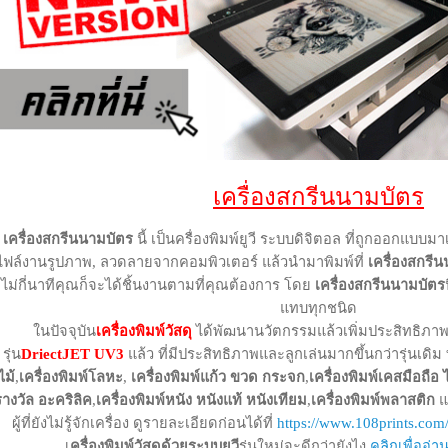
เครื่องสกรีนนามบัตร
เครื่องสกรีนนามบัตร
นี้ เป็นครื่องพิมพ์ยูวี ระบบดิจิตอล ที่ถูกออกแบบ
ไฟล์งานรูปภาพ, ลวดลายจากคอมพิวเตอร์ แล้วนำมาพิมพ์ที่
เครื่องสกรี
ไม่กี่นาทีคุณก็จะได้ชิ้นงานตามที่คุณต้องการ โดย
เครื่องสกรีนนามบัตร
แทบทุกชนิด
ในปัจจุบัน
เครื่องพิมพ์วัสดุ
ได้พัฒนานวัตกรรมแล้วเพิ่มประสิทธิภา
รุ่น
DriectJET UV3
แล้ว ที่มีประสิทธิภาพและลูกเล่นมากขึ้นกว่ารุ่นเดิม
ไม้
,
เครื่องพิมพ์โลหะ
,
เครื่องพิมพ์แก้ว ขวด กระจก
,
เครื่องพิมพ์เคสมือถื
รางวัล อะคริลิค
,
เครื่องพิมพ์หนัง หนังแท้ หนังเทียม
,
เครื่องพิมพ์พลาสติก
แ
ผู้ที่ยังไม่รู้จักเครื่อง ดูรายละเอียดก่อนได้ที่
https://www.108prints.com/
เ
ครื่องพิมพ์วัสดุด้วยระบบยูวี
รุ่นใหม่จะดีกว่ายังไง
คลิกเพื่ออ่