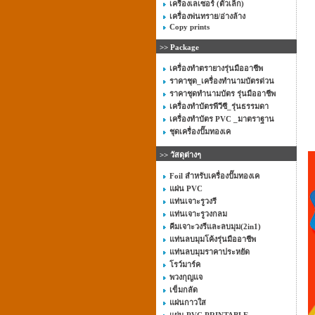
เครื่องเลเซอร์ (ตัวเล็ก)
เครื่องพ่นทราย/อ่างล้าง
Copy prints
>> Package
เครื่องทำตรายางรุ่นมืออาชีพ
ราคาชุด_เครื่องทำนามบัตรด่วน
ราคาชุดทำนามบัตร รุ่นมืออาชีพ
เครื่องทำบัตรพีวีซี_รุ่นธรรมดา
เครื่องทำบัตร PVC _มาตราฐาน
ชุดเครื่องปั๊มทองเค
>> วัสดุต่างๆ
Foil สำหรับเครื่องปั๊มทองเค
แผ่น PVC
แท่นเจาะรูวงรี
แท่นเจาะรูวงกลม
คีมเจาะวงรีและลบมุม(2in1)
แท่นลบมุมโค้งรุ่นมืออาชีพ
แท่นลบมุมราคาประหยัด
โรว์มาร์ค
พวงกุญแจ
เข็มกลัด
แผ่นกาวใส