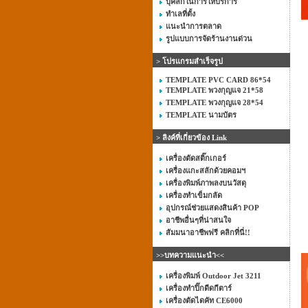
บุคลิกในการให้บริการ
ทำเลที่ตั้ง
แนะนำการตลาด
รูปแบบการจัดร้านงานด่วน
> โปรแกรมสำเร็จรูป
TEMPLATE PVC CARD 86*54
TEMPLATE พวงกุญแจ 21*58
TEMPLATE พวงกุญแจ 28*54
TEMPLATE นามบัตร
> ลิงค์ที่เกี่ยวข้อง Link
เครื่องตัดสติ๊กเกอร์
เครื่องแกะสลักด้วยคอมฯ
เครื่องพิมพ์ภาพลงบนวัสดุ
เครื่องทำเข็มกลัด
อุปกรณ์ช่วยแสดงสินค้า POP
อาชีพอื่นๆที่น่าสนใจ
สัมมนาอาชีพฟรี คลิกที่นี่!!
>>บทความแนะนำ<<
เครื่องพิมพ์ Outdoor Jet 3211
เครื่องทำปิ๊กดีดกีตาร์
เครื่องตัดไดคัท CE6000