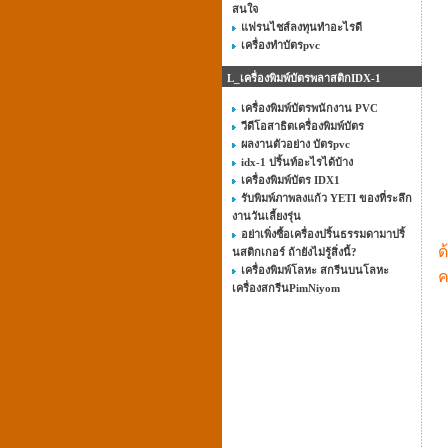
สนใจ
แฟรนไชส์ลงทุนทําอะไรดี
เครื่องทำบัตรpvc
L_เครื่องพิมพ์บัตรพลาสติกIDX-1
เครื่องพิมพ์บัตรพนักงาน PVC
วีดีโอสาธิตเครื่องพิมพ์บัตร
ผลงานตัวอย่าง บัตรpvc
idx-1 ปริ้นท์อะไรได้บ้าง
เครื่องพิมพ์บัตร IDX1
รับพิมพ์ภาพลงแก้ว YETI ของที่ระลึก
งานวันเลี้ยงรุ่น
อย่าเพิ่งซื้อเครื่องปริ้นธรรมดามาปริ้
ด
นสติกเกอร์ ถ้ายังไม่รู้สิ่งนี้?
เครื่องพิมพ์โลหะ สกรีนบนโลหะ
ค
เครื่องสกรีนPimNiyom