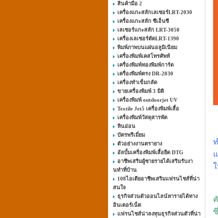
สินค้ามือ 2
เครื่องแกะสลักเลเซอร์LRT-2030
เครื่องแกะสลัก ซีเอ็นซี
เลเซอร์แกะสลัก LRT-3050
เครื่องเลเซอร์ตัดLRT-1390
พิมพ์ภาพบนแผ่นอลูมิเนียม
เครื่องพิมพ์เคสโทรศัพท์
เครื่องพิมพ์ทองพิมพ์การ์ด
เครื่องพิมพ์ตรง DR-2030
เครื่องทำเข็มกลัด
ขายเครื่องพิมพ์ 3 มิติ
เครื่องพิมพ์ outdoorjet UV
Textile Jet5 เครื่องพิมพ์เสื้อ
เครื่องพิมพ์วัสดุสารพัด
หินอ่อน
บัตรพรีเมี่ยม
ท
ตัวอย่างงานตรายาง
อัลบั้มเครื่องพิมพ์เสื้อยืด DTG
แ
อาชีพเสริมผู้ชายรายได้เสริมรับงา
ใ
นทําที่บ้าน
108ไอเดียอาชีพเสริมแฟรนไชส์ที่น่า
สนใจ
ธุรกิจส่วนตัวออนไลน์หารายได้ทาง
ค
อินเตอร์เน็ต
ซ
แฟรนไชส์น่าลงทุนธุรกิจส่วนตัวที่น่า