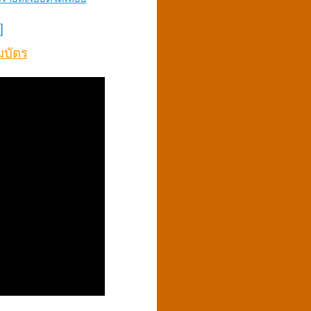
]
มบัตร